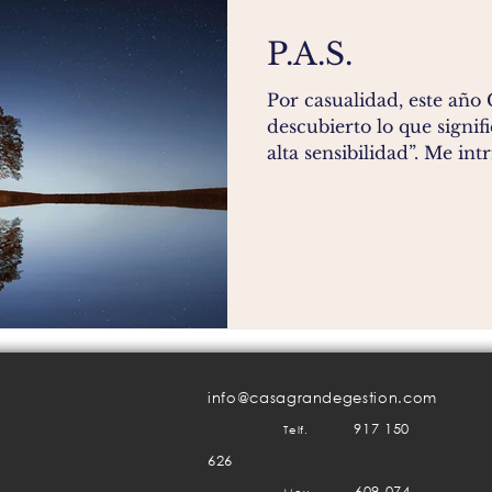
P.A.S.
Por casualidad, este añ
descubierto lo que signifi
alta sensibilidad”. Me intri
info@casagrandegestion.com
917 150
Telf.
626
609 074