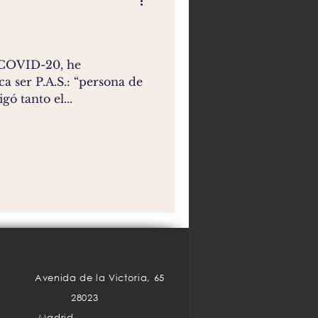
o COVID-20, he
ca ser P.A.S.: “persona de
gó tanto el...
Avenida de la Victoria, 65
28023
Madrid