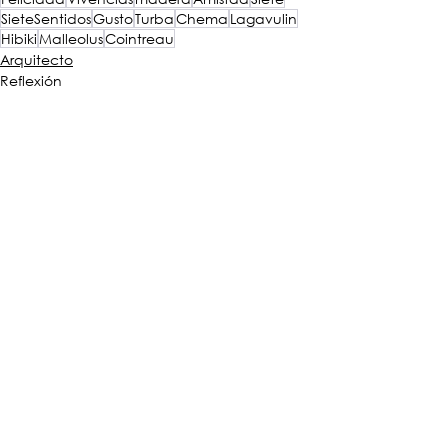
SieteSentidos
Gusto
Turba
Chema
Lagavulin
Hibiki
Malleolus
Cointreau
Arquitecto
Reflexión
Experiencias
Ver todo
Entradas recientes