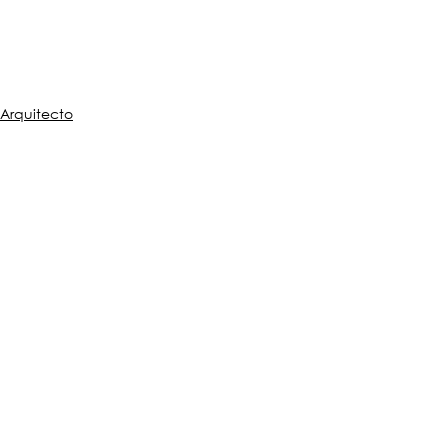
Arquitecto
Construcción
Diseño
Ver todo
Entradas recientes