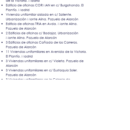
de la Victoria. Madrid
Edificio de oficinas CORMAN en c/ Burgohondo. El
Plantío. Madrid
Vivienda unifamiliar aislada en c/ Saliente.
Urbanización Monte Alina. Pozuelo de Alarcón
Edificio de oficinas TRIA en Avda. Monte Alina.
Pozuelo de Alarcón
2 Edificios de oficinas c/ Badajoz. Urbanización
Monte Alina. Pozuelo de Alarcón
3 Edificios de oficinas Cañada de las Carreras.
Pozuelo de Alarcón
11 Viviendas unifamiliares en Avenida de la Victoria.
El Plantío. Madrid
3 Viviendas unifamiliares en c/ Violeta. Pozuelo de
Alarcón
3 Viviendas unifamiliares en c/ Eustaquio Soler.
Pozuelo de Alarcón
3 Viviendas unifamiliares en la Colonia de
Torrelodones.
4 Viviendas unifamiliares en c/ Eustaquio Soler.
Pozuelo de Alarcón
Vivienda unifamiliar aislada en c/ Cerro.
Urbanización Santo Domingo. Algete. Madrid
Vivienda unifamiliar aislada en c/ Las Minas.
Torrelodones. Madrid