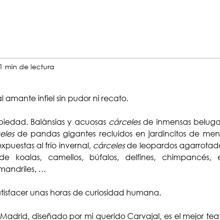
1 min de lectura
 amante infiel sin pudor ni recato. 
 piedad. Balànsias y acuosas 
cárceles
 de inmensas beluga
eles
 de pandas gigantes recluidos en jardincitos de ment
xpuestas al frío invernal, 
cárceles
 de leopardos agarrotados
de koalas, camellos, búfalos, delfines, chimpancés, el
mandriles, …
satisfacer unas horas de curiosidad humana. 
 Madrid, diseñado por mi querido Carvajal, es el mejor tea