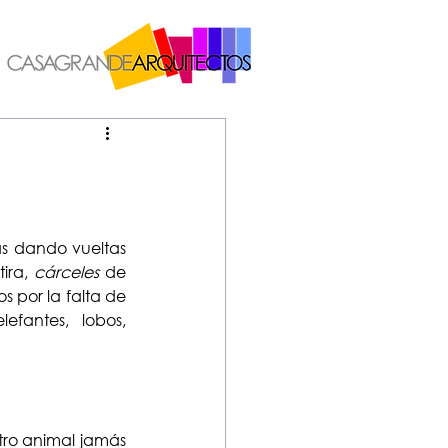
s dando vueltas 
ira, 
cárceles
 de 
 por la falta de 
efantes, lobos, 
tro animal jamás 