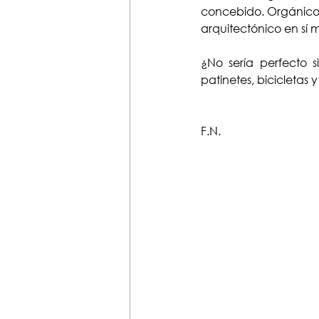
concebido. Orgánico c
arquitectónico en sí 
¿No sería perfecto si
patinetes, bicicletas 
F.N.