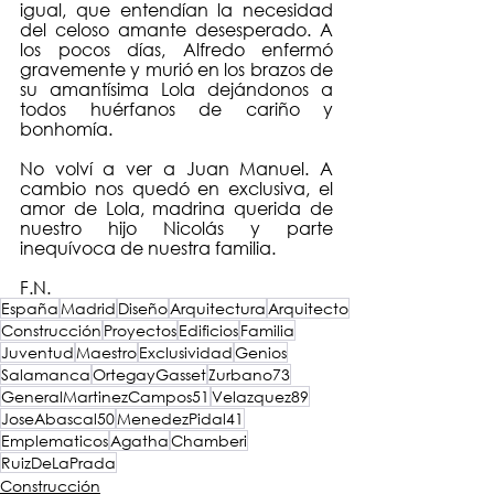
igual, que entendían la necesidad 
del celoso amante desesperado. A 
los pocos días, Alfredo enfermó 
gravemente y murió en los brazos de 
su amantísima Lola dejándonos a 
todos huérfanos de cariño y 
bonhomía.
No volví a ver a Juan Manuel. A 
cambio nos quedó en exclusiva, el 
amor de Lola, madrina querida de 
nuestro hijo Nicolás y parte 
inequívoca de nuestra familia.  
F.N.
España
Madrid
Diseño
Arquitectura
Arquitecto
Construcción
Proyectos
Edificios
Familia
Juventud
Maestro
Exclusividad
Genios
Salamanca
OrtegayGasset
Zurbano73
GeneralMartinezCampos51
Velazquez89
JoseAbascal50
MenedezPidal41
Emplematicos
Agatha
Chamberi
RuizDeLaPrada
Construcción