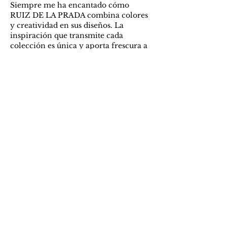
Siempre me ha encantado cómo 
RUIZ DE LA PRADA combina colores 
y creatividad en sus diseños. La 
inspiración que transmite cada 
colección es única y aporta frescura a 
la moda cotidiana. Además, es 
importante cuidar los espacios donde 
trabajamos o vivimos, por eso contar 
con buenos 
servicios de 
impermeabilización
 garantiza que los 
ambientes se mantengan protegidos y 
confortables. Sin duda, un equilibrio 
entre estilo y funcionalidad marca la 
diferencia.
Me gusta
Reaccionar
Ana Edarmas
13 ene
Comentario sobre RUIZ DE LA 
PRADA destaca creatividad, color y 