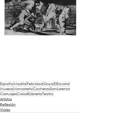
España
Madrid
Felicidad
Goya
ElEscorial
Museos
Monasterio
Cocheras
SanLorenzo
Carruajes
CalosIII
Libreria
Teatro
Artistas
Reflexión
Viajes