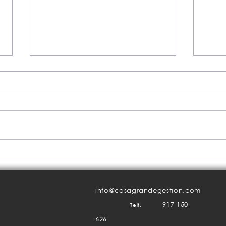
P.A.
TRASMONTE
info@casagrandegestion.com
917 150
Telf.
626