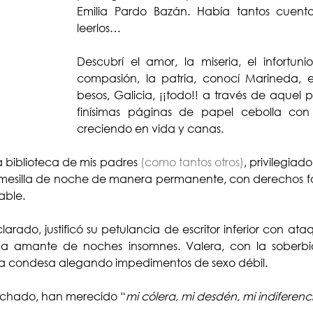
Emilia Pardo Bazán. Había tantos cuentos
leerlos… 
Descubrí el amor, la miseria, el infortuni
compasión, la patria, conocí Marineda, el
besos, Galicia, ¡¡todo!! a través de aquel 
finísimas páginas de papel cebolla con
creciendo en vida y canas.
a biblioteca de mis padres 
(como tantos otros)
, privilegiad
i mesilla de noche de manera permanente, con derechos fo
able.
arado, justificó su petulancia de escritor inferior con ata
ima amante de noches insomnes. Valera, con la soberbia
a la condesa alegando impedimentos de sexo débil.
chado, han merecido “
mi cólera, mi desdén, mi indiferenc