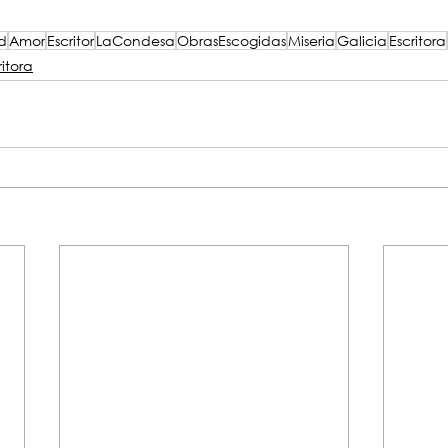
d
Amor
Escritor
LaCondesa
ObrasEscogidas
Miseria
Galicia
Escritora
ritora