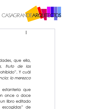
des, que ella, 
 fruto de las 
hibido”. Y cuál 
ncia; lo merezco 
stantería que 
on once o doce 
un libro editado 
 escogidas” de 