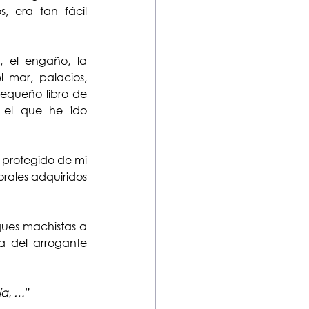
, era tan fácil 
o, el engaño, la 
 mar, palacios, 
pequeño libro de 
 el que he ido 
o protegido de mi 
rales adquiridos 
ques machistas a 
 del arrogante 
ia, …
”