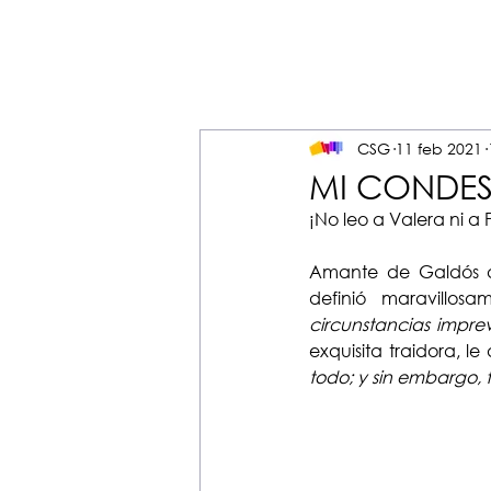
CSG
11 feb 2021
MI CONDE
¡No leo a Valera ni a
Amante de Galdós du
definió maravillos
circunstancias imprev
exquisita traidora, le
todo; y sin embargo,