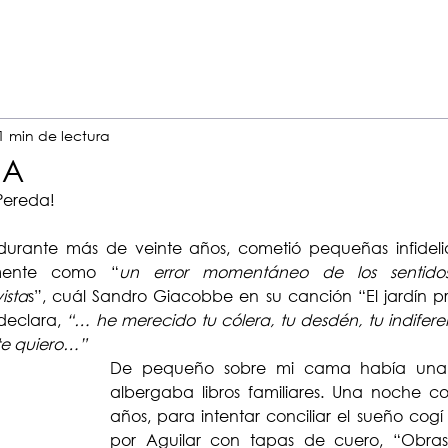
1 min de lectura
SA
 Pereda!
rante más de veinte años, cometió pequeñas infidelida
amente como “
un error momentáneo de los sentidos,
ista
s”, cuál Sandro Giacobbe en su canción “El jardín pro
 declara, 
“… he merecido tu cólera, tu desdén, tu indifere
 te quiero…”
De pequeño sobre mi cama había una e
albergaba libros familiares. Una noche c
años, para intentar conciliar el sueño cogí 
por Aguilar con tapas de cuero, “Obras