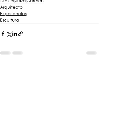
Drexler
Suiza
Carmen
Arquitecto
Experiencias
Escultura
Ver todo
Entradas recientes